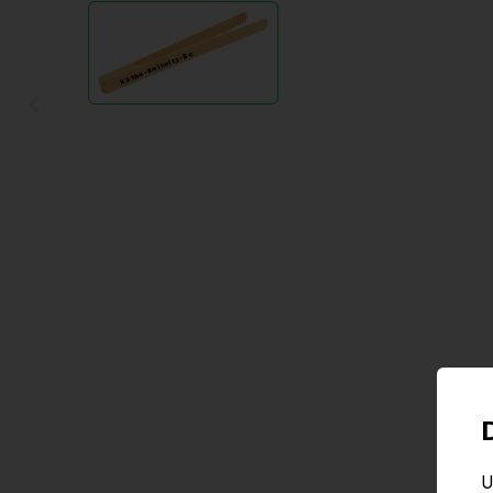
Item
1
Käthe-Kollwitz-Schule
of
1
Item
1
of
1
U