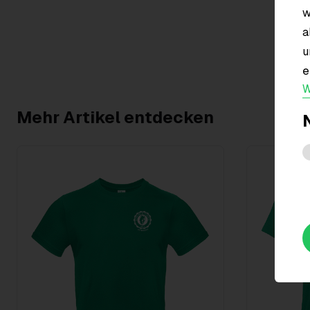
w
a
u
e
W
Mehr Artikel entdecken