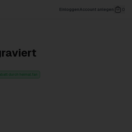
Einloggen
Account anlegen
0
graviert
abatt durch heimat.fan