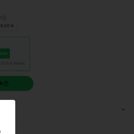
n
 6,00 €
Dich
231,15 € fehlen
rb
n