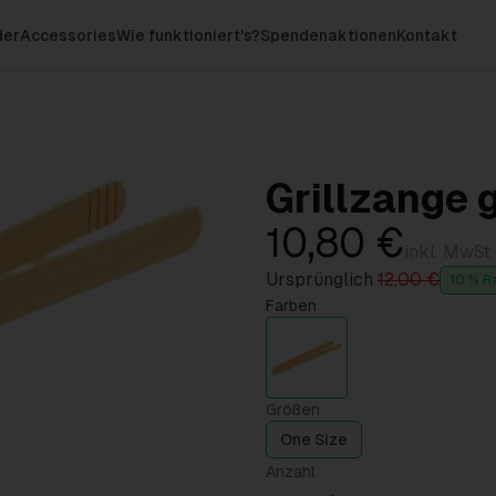
der
Accessories
Wie funktioniert's?
Spendenaktionen
Kontakt
Grillzange 
10,80 €
inkl. MwSt.
Ursprünglich
12,00 €
10 % R
Farben
Größen
One Size
Anzahl