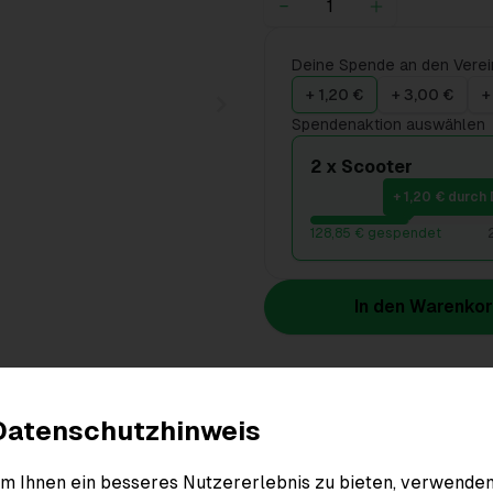
Deine Spende an den Verei
+ 1,20 €
+ 3,00 €
+
Spendenaktion auswählen
2 x Scooter
+ 1,20 € durch 
128,85 € gespendet
In den Warenko
Produktdetails
Datenschutzhinweis
m Ihnen ein besseres Nutzererlebnis zu bieten, verwende