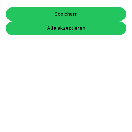
Speichern
Alle akzeptieren
Item
1
of
2
Item
1
Wappen Shirt Kinder groß farbig
of