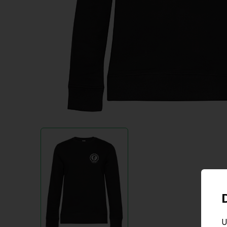
Item
1
of
1
U