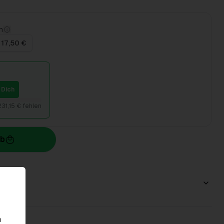
n
 17,50 €
 Dich
231,15 € fehlen
rb
n