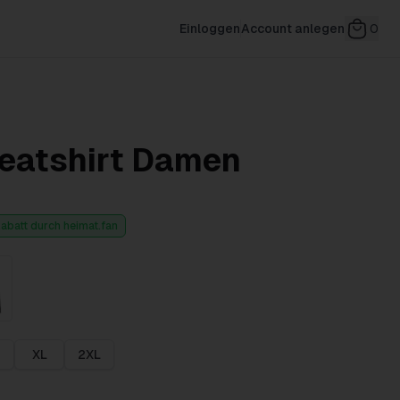
Einloggen
Account anlegen
0
atshirt Damen
abatt durch heimat.fan
XL
2XL