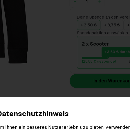
Deine Spende an den Verei
+ 3,50 €
+ 8,75 €
+
Spendenaktion auswählen
2 x Scooter
+ 3,50 € durch
128,85 € gespendet
In den Warenko
Produktdetails
Datenschutzhinweis
m Ihnen ein besseres Nutzererlebnis zu bieten, verwende