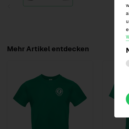
w
Item
a
1
u
of
e
1
W
Mehr Artikel entdecken