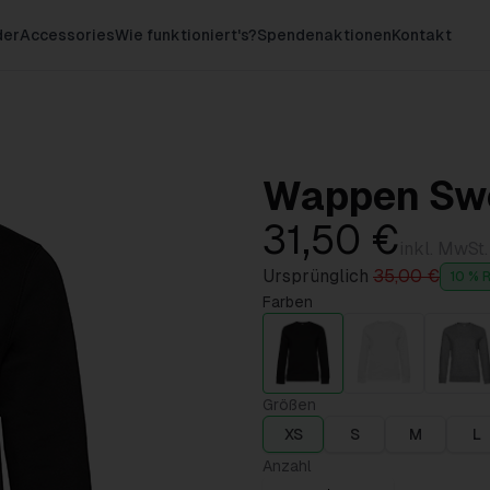
der
Accessories
Wie funktioniert's?
Spendenaktionen
Kontakt
Wappen Swe
31,50 €
inkl. MwSt.
Ursprünglich
35,00 €
10 % R
Farben
Größen
XS
S
M
L
Anzahl