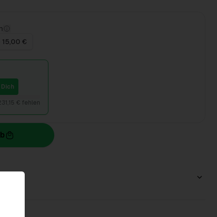
n
 15,00 €
 Dich
231,15 € fehlen
rb