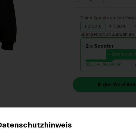
Deine Spende an den Verei
+ 3,00 €
+ 7,50 €
+
Spendenaktion auswählen
2 x Scooter
+ 3,00 € durch
128,85 € gespendet
In den Warenko
Produktdetails
Datenschutzhinweis