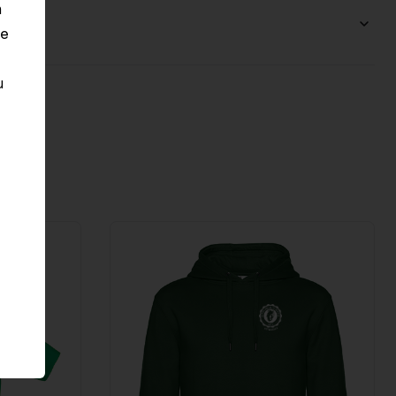
n
le
u