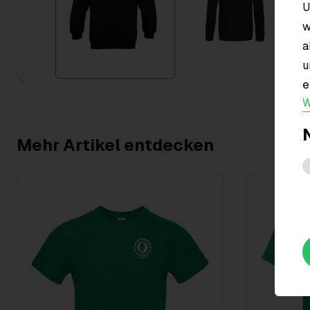
U
w
a
u
e
Item
W
1
of
2
Mehr Artikel entdecken