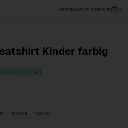
Einloggen
Account anlegen
0
tshirt Kinder farbig
.
Rabatt durch heimat.fan
28
134/146
152/164