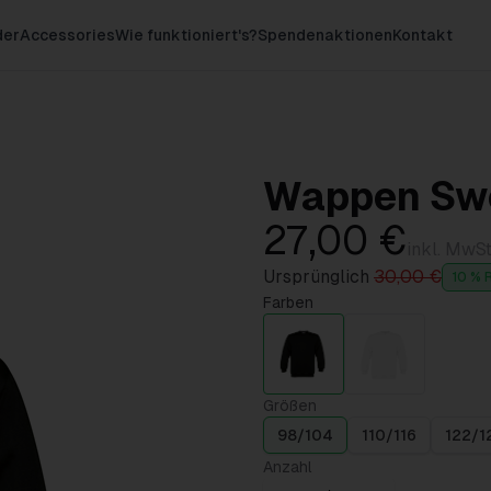
der
Accessories
Wie funktioniert's?
Spendenaktionen
Kontakt
Wappen Swea
27,00 €
inkl. MwSt
Ursprünglich
30,00 €
10 % 
Farben
Größen
98/104
110/116
122/1
Anzahl