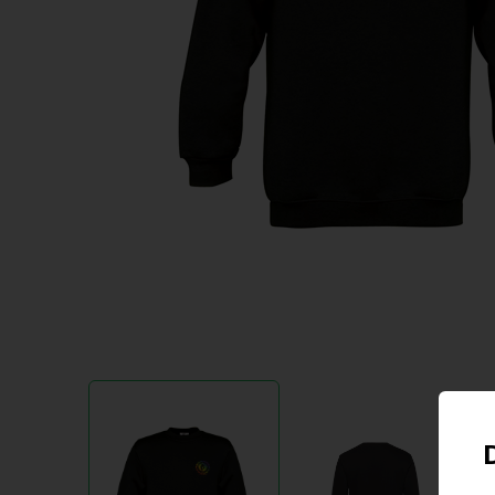
Item
1
of
2